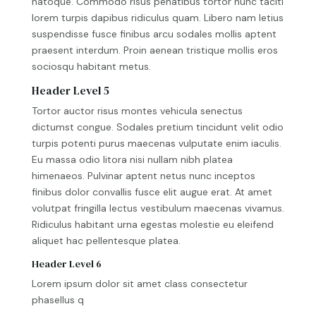
natoque. Commodo risus penatibus tortor nunc taciti
lorem turpis dapibus ridiculus quam. Libero nam letius
suspendisse fusce finibus arcu sodales mollis aptent
praesent interdum. Proin aenean tristique mollis eros
sociosqu habitant metus.
Header Level 5
Tortor auctor risus montes vehicula senectus
dictumst congue. Sodales pretium tincidunt velit odio
turpis potenti purus maecenas vulputate enim iaculis.
Eu massa odio litora nisi nullam nibh platea
himenaeos. Pulvinar aptent netus nunc inceptos
finibus dolor convallis fusce elit augue erat. At amet
volutpat fringilla lectus vestibulum maecenas vivamus.
Ridiculus habitant urna egestas molestie eu eleifend
aliquet hac pellentesque platea.
Header Level 6
Lorem ipsum dolor sit amet class consectetur
phasellus q