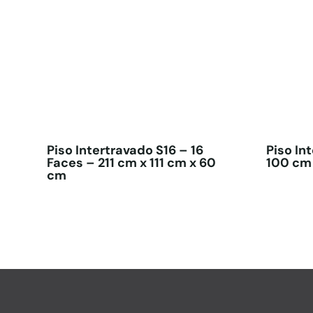
Piso Intertravado S16 – 16
Piso In
Faces – 211 cm x 111 cm x 60
100 cm
cm