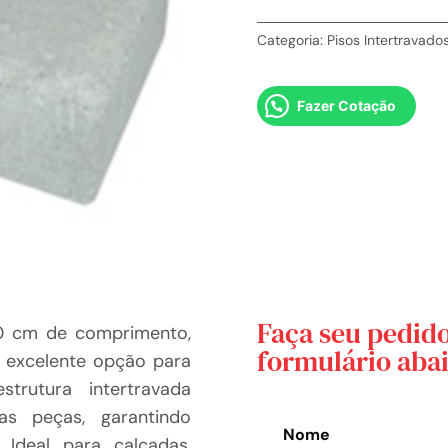
Categoria:
Pisos Intertravado
Fazer Cotação
Faça seu pedid
00 cm de comprimento,
formulário aba
a excelente opção para
trutura intertravada
as peças, garantindo
Leave
Nome
 Ideal para calçadas,