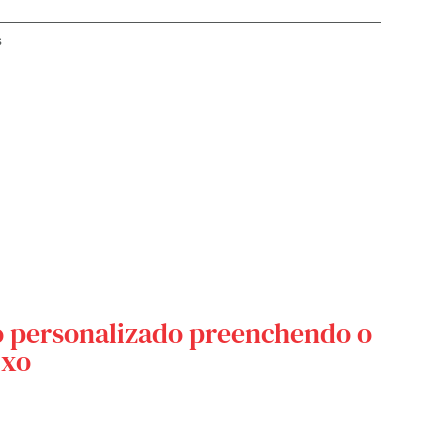
s
o personalizado preenchendo o
ixo