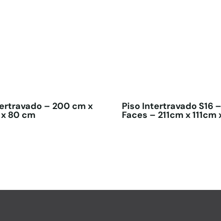
tertravado – 200 cm x
Piso Intertravado S16 –
 x 80 cm
Faces – 211cm x 111cm