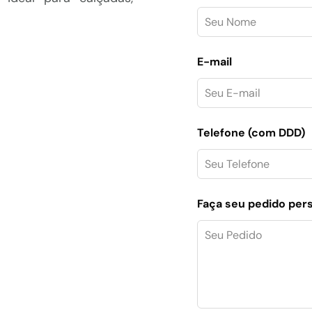
this
field
blank
E-mail
Telefone (com DDD)
Faça seu pedido per